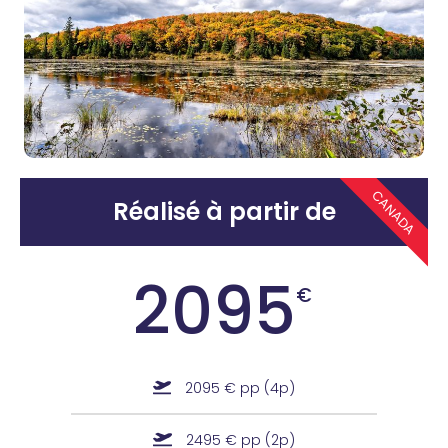
CANADA
Réalisé à partir de
2095
€
2095 € pp (4p)
2495 € pp (2p)