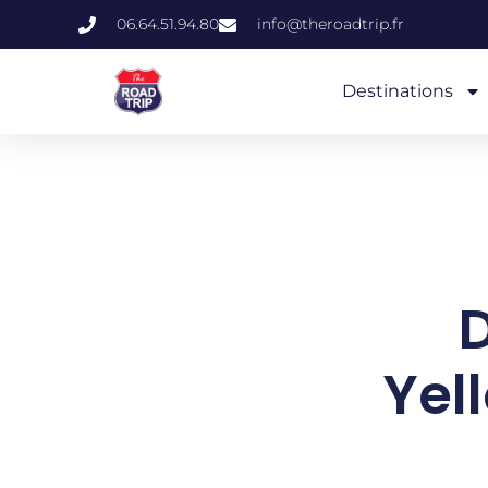
06.64.51.94.80
info@theroadtrip.fr
Destinations
Yel